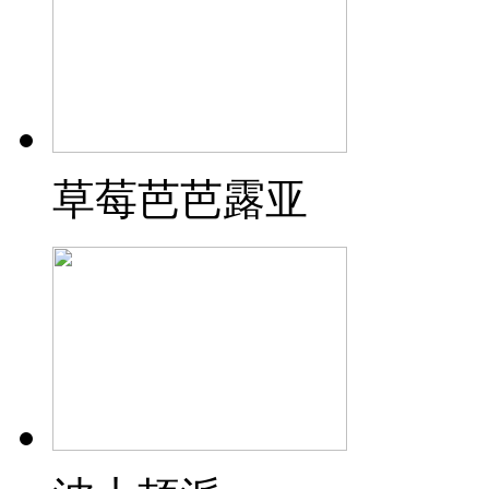
草莓芭芭露亚