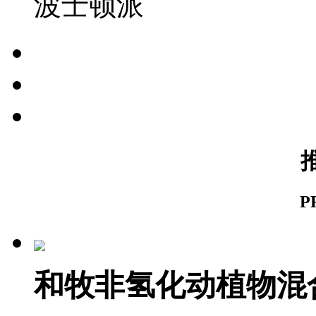
波士顿派
P
和牧非氢化动植物混